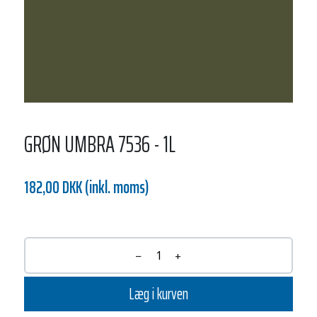
GRØN UMBRA 7536 - 1L
182,00 DKK (inkl. moms)
−
+
Læg i kurven