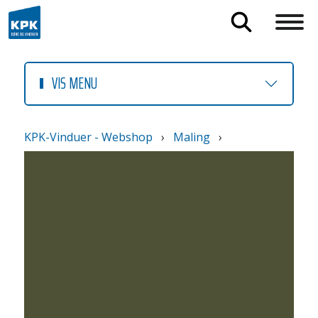
VIS MENU
KPK-Vinduer - Webshop
›
Maling
›