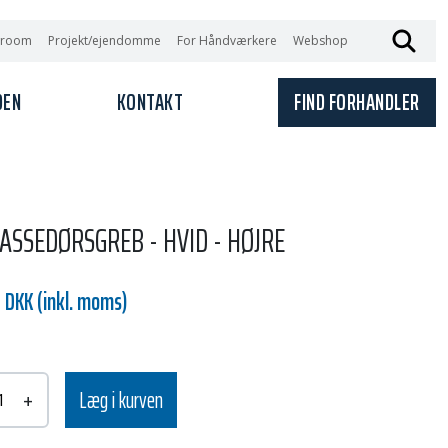
wroom
Projekt/ejendomme
For Håndværkere
Webshop
DEN
KONTAKT
FIND FORHANDLER
ASSEDØRSGREB - HVID - HØJRE
 DKK (inkl. moms)
+
Læg i kurven