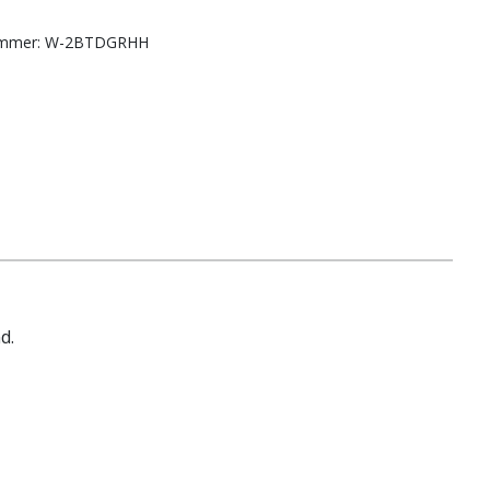
ummer:
W-2BTDGRHH
d.