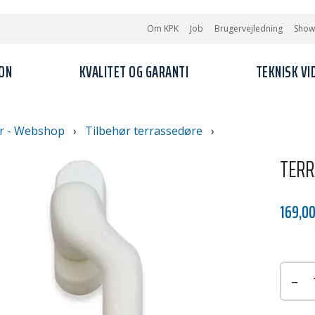
Om KPK
Job
Brugervejledning
Sho
ION
KVALITET OG GARANTI
TEKNISK VI
r - Webshop
›
Tilbehør terrassedøre
›
TERR
169,00
−