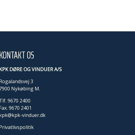
KONTAKT OS
KPK DØRE OG VINDUER A/S
Rogalandsvej 3
7900 Nykøbing M.
Tlf.
9670 2400
Fax. 9670 2401
kpk@kpk-vinduer.dk
Privatlivspolitik